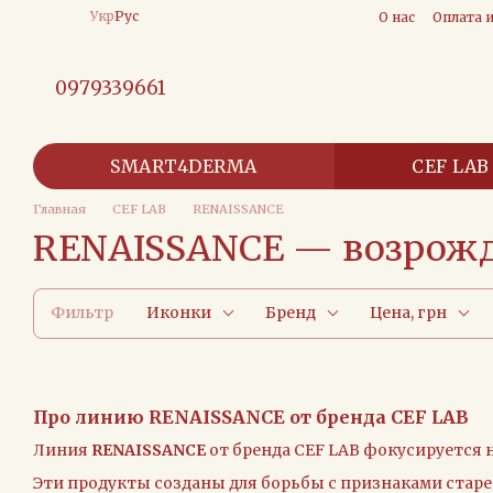
Перейти к основному контенту
Укр
Рус
О нас
Оплата 
0979339661
SMART4DERMA
CEF LAB
Главная
CEF LAB
RENAISSANCE
RENAISSANCE — возрожд
Фильтр
Иконки
Бренд
Цена, грн
Про линию RENAISSANCE от бренда CEF LAB
Линия
RENAISSANCE
от бренда CEF LAB фокусируется
Эти продукты созданы для борьбы с признаками старе