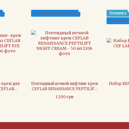
а
Бесплатная Доставка
Новинка
Бесплатн
-крем для
Пептидный ночной лифтинг крем
Набор REN
 CEFLAB
CEFLAB RENAISSANCE PEPTILIFT
LIFT EYE
NIGHT CREAM - 50 мл
1 200 грн
мл