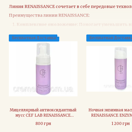
Линия RENAISSANCE сочетает в себе передовые техно
Преимущества линии RENAISSANCE:
Комплексное омоложение:
Помогает уменьшить ви
Восстановление:
Улучшает текстуру кожи и стимул
Бесплатная Доставка
Бесплатная Доставк
Сияние:
Придаёт коже свежесть и здоровый блеск, 
Ключевые компоненты:
Пептиды
Гиалуроновая кислота
Витамин С
Ретинол
Феруловая кислота
Мицеллярный антиоксидантный
Ночная энзимная ма
мусс CEF LAB RENAISSANCE
RENAISSANCE ENZY
MICELLAR GLOW MOUSSE - 150
MASK - 50 м
800 грн
1 200 грн
мл