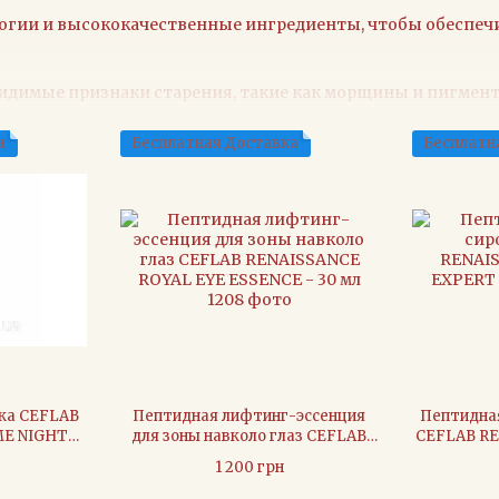
логии и высококачественные ингредиенты, чтобы обеспе
димые признаки старения, такие как морщины и пигмент
ирует регенерацию клеток.
а
Бесплатная Доставка
Бесплатн
выравнивая её тон.
ска CEFLAB
Пептидная лифтинг-эссенция
Пептидна
ME NIGHT
для зоны навколо глаз CEFLAB
CEFLAB RE
л
RENAISSANCE ROYAL EYE
EXPER
1 200 грн
ESSENCE - 30 мл