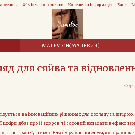
 доставка
Обмін та повернення
Контактна інформація
Блог
В
MALEVICH(МАЛЕВИЧ)
яд для сяйва та відновлен
Сорт
ізується на інноваційних рішеннях для догляду за шкірою.
ї шкіри, дбає про її здоров'я і готовий вкладати в ефектив
кі як вітамін C, вітамін E та ферулова кислота, які працю