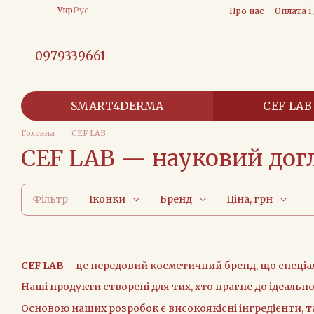
Перейти до основного контенту
Укр
Рус
Про нас
Оплата і
0979339661
SMART4DERMA
CEF LAB
Головна
CEF LAB
CEF LAB — науковий догл
Фільтр
Іконки
Бренд
Ціна, грн
CEF LAB
– це передовий косметичний бренд, що спеціал
Наші продукти створені для тих, хто прагне до ідеально
Основою наших розробок є високоякісні інгредієнти, та