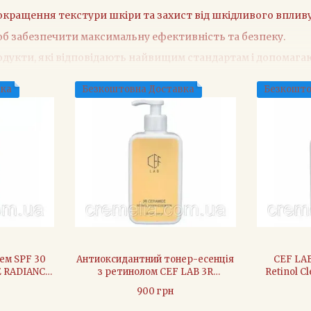
покращення текстури шкіри та захист від шкідливого впл
об забезпечити максимальну ефективність та безпеку.
укти, які відповідають найвищим стандартам і допомагаю
вка
Безкоштовна Доставка
Безкошто
використанням новітніх наукових досягнень та інноваційни
и найкращі інгредієнти, щоб забезпечити найкращий догл
тестується, щоб відповідати високим стандартам якості та
допомагають покращити текстуру шкіри, освітлити пігмент
B. Довіртеся нашому досвіду та інноваціям, і ваша шкіра бу
ем SPF 30
Антиоксидантний тонер-есенція
CEF LAB
E RADIANCE
з ретинолом CEF LAB 3R
Retinol C
мл
CERAMIDE RETINOL TONER
для 
900 грн
ESSENTION - 250 мл