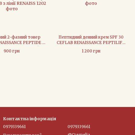
ий 2-фазний тонер
Пептидний денний крем SPF 30
NAISSANCE PEPTIDE 2-
CEFLAB RENAISSANCE PEPTILIFT
TONER - 250 мл Цей
CREAM - 50 мл
900 грн
1 200 грн
й 2-фазний тонер від
B з лінії RENAISS
Контактна інформація
0979339661
0979339661
@Cremelia