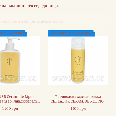
иву навколишнього середовища.
ть досягти чудових результатів.
вна Доставка
Безкоштовна Доставка
х технологій.
яд за вашою шкірою.
 безпеки.
ацію та захистити від старіння.
де сяяти здоров'ям та красою.
 3R Ceramide Lipo-
Ретинолова маска-плівка
leanser- Ліпідний гель
CEFLAB 3R CERAMIDE RETINOL
очищення шкіри
PEEL OFF MASK - 50 мл
1 500 грн
1 100 грн