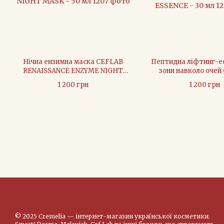
Нічна ензимна маска CEFLAB
Пептидна ліфтинг-ес
RENAISSANCE ENZYME NIGHT
зони навколо очей
MASK - 50 мл
RENAISSANCE ROY
1 200 грн
1 200 грн
ESSENCE - 30
© 2025 Cremelia — інтернет-магазин української косметики.