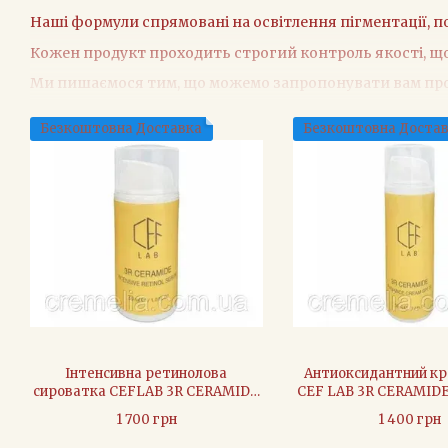
Наші формули спрямовані на освітлення пігментації, 
Кожен продукт проходить строгий контроль якості, щ
Ми пишаємося тим, що можемо запропонувати вам прод
Чому обрати CEF LAB?
Безкоштовна Доставка
Безкоштовна Доста
Інноваційні Формули:
Наші продукти розроблені з 
Високоякісні Інгредієнти:
Ми використовуємо тільк
Ефективність та Безпека:
Кожен продукт ретельно 
Результати, Яким Можна Довіряти:
Наші продукти 
Відкрийте для себе потужний догляд за шкірою з CEF LA
Інтенсивна ретинолова
Антиоксидантний кр
сироватка CEFLAB 3R CERAMIDE
CEF LAB 3R CERAMID
INTENSIVE RETINOL SERUM - 30
CREAM - 50 
1 700 грн
1 400 грн
мл