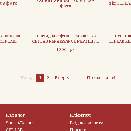
енція для
Пептидна ліфтинг-сироватка
Пептидн
 CEFLAB
CEFLAB RENAISSANCE PEPTILIFT
CEFLAB RE
AL EYE
EXPERT SERUM - 30 мл
PHASE 
1 200 грн
 мл
пептидни
CEFLA
Назад
1
2
Вперед
Показати всі
Каталог
Клієнтам
Smart4Derma
Вхід до кабінету
CEF LAB
Про нас