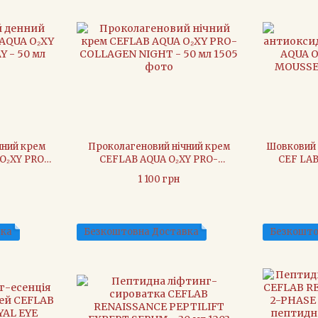
нний крем
Проколагеновий нічний крем
Шовковий 
O₂XY PRO-
CEFLAB AQUA O₂XY PRO-
CEF LAB
50 мл
COLLAGEN NIGHT - 50 мл
GLOW 
1 100 грн
вка
Безкоштовна Доставка
Безкошто