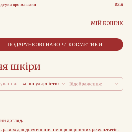
Вхід
ідгуки про магазин
МІЙ КОШИК
ПОДАРУНКОВІ НАБОРИ КОСМЕТИКИ
ня шкіри
ування:
за популярністю
Відображення:
ний догляд.
ють разом для досягнення неперевершених результатів.