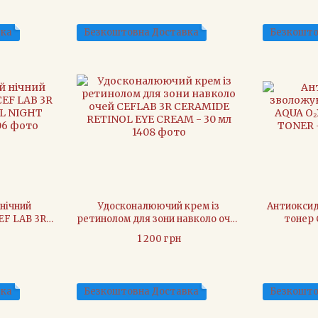
вка
Безкоштовна Доставка
Безкошто
нічний
Удосконалюючий крем із
Антиокси
EF LAB 3R
ретинолом для зони навколо очей
тонер 
L NIGHT
CEFLAB 3R CERAMIDE RETINOL
VITALITY 
1 200 грн
мл
EYE CREAM - 30 мл
вка
Безкоштовна Доставка
Безкошто