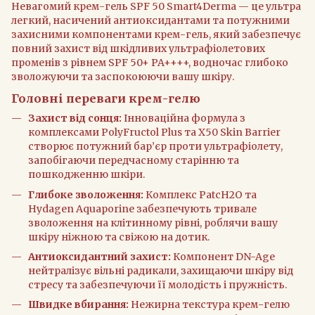
Невагомий крем-гель SPF 50 Smart4Derma — це ультра
легкий, насичений антиоксидантами та потужними
захисними компонентами крем-гель, який забезпечує
повний захист від шкідливих ультрафіолетових
променів з рівнем SPF 50+ PA++++, водночас глибоко
зволожуючи та заспокоюючи вашу шкіру.
Головні переваги крем-гелю
Захист від сонця:
Інноваційна формула з
комплексами PolyFructol Plus та X50 Skin Barrier
створює потужний бар’єр проти ультрафіолету,
запобігаючи передчасному старінню та
пошкодженню шкіри.
Глибоке зволоження:
Комплекс PatcH2O та
Hydagen Aquaporine забезпечують тривале
зволоження на клітинному рівні, роблячи вашу
шкіру ніжною та свіжою на дотик.
Антиоксидантний захист:
Компонент DN-Age
нейтралізує вільні радикали, захищаючи шкіру від
стресу та забезпечуючи її молодість і пружність.
Швидке вбирання:
Нежирна текстура крем-гелю