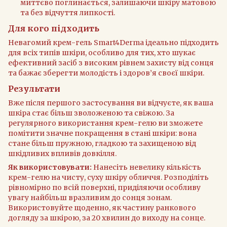
миттєво поглинається, залишаючи шкіру матовою
та без відчуття липкості.
Для кого підходить
Невагомий крем-гель Smart4Derma ідеально підходить
для всіх типів шкіри, особливо для тих, хто шукає
ефективний засіб з високим рівнем захисту від сонця
та бажає зберегти молодість і здоров’я своєї шкіри.
Результати
Вже після першого застосування ви відчуєте, як ваша
шкіра стає більш зволоженою та свіжою. За
регулярного використання крем-гелю ви зможете
помітити значне покращення в стані шкіри: вона
стане більш пружною, гладкою та захищеною від
шкідливих впливів довкілля.
Як використовувати:
Нанесіть невелику кількість
крем-гелю на чисту, суху шкіру обличчя. Розподіліть
рівномірно по всій поверхні, приділяючи особливу
увагу найбільш вразливим до сонця зонам.
Використовуйте щоденно, як частину ранкового
догляду за шкірою, за 20 хвилин до виходу на сонце.