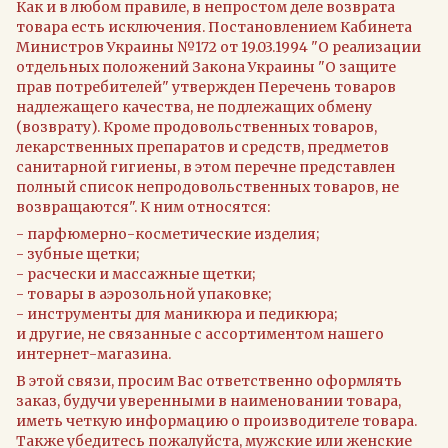
Как и в любом правиле, в непростом деле возврата
товара есть исключения. Постановлением Кабинета
Министров Украины №172 от 19.03.1994 "О реализации
отдельных положений Закона Украины "О защите
прав потребителей" утвержден Перечень товаров
надлежащего качества, не подлежащих обмену
(возврату). Кроме продовольственных товаров,
лекарственных препаратов и средств, предметов
санитарной гигиены, в этом перечне представлен
полный список непродовольственных товаров, не
возвращаются". К ним относятся:
- парфюмерно-косметические изделия;
- зубные щетки;
- расчески и массажные щетки;
- товары в аэрозольной упаковке;
- инструменты для маникюра и педикюра;
и другие, не связанные с ассортиментом нашего
интернет-магазина.
В этой связи, просим Вас ответственно оформлять
заказ, будучи уверенными в наименовании товара,
иметь четкую информацию о производителе товара.
Также убедитесь пожалуйста, мужские или женские