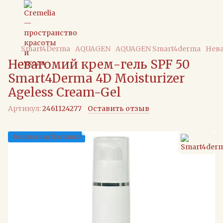
Smart4Derma
AQUAGEN
AQUAGEN Smart4derma
Нева
Невагомий крем-гель SPF 50
Smart4Derma 4D Moisturizer
Ageless Cream-Gel
Артикул:
2461124277
Оставить отзыв
Бесплатная Доставка