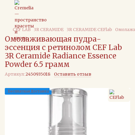
CEF LAB
3R CERAMIDE
3R CERAMIDE CEFlab
Омолажив
Омолаживающая пудра-
эссенция с ретинолом CEF Lab
3R Ceramide Radiance Essence
Powder 6.5 грамм
Артикул:
2450935018
Оставить отзыв
Бесплатная Доставка