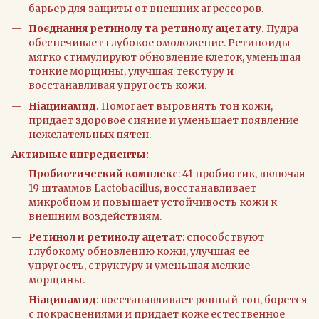
барьер для защиты от внешних агрессоров.
Поєднання ретинолу та ретинолу ацетату.
Пудра
обеспечивает глубокое омоложение. Ретиноиды
мягко стимулируют обновление клеток, уменьшая
тонкие морщины, улучшая текстуру и
восстанавливая упругость кожи.
Ніацинамид.
Помогает выровнять тон кожи,
придает здоровое сияние и уменьшает появление
нежелательных пятен.
Активные ингредиенты:
Пробиотический комплекс
: 41 пробиотик, включая
19 штаммов Lactobacillus, восстанавливает
микробиом и повышает устойчивость кожи к
внешним воздействиям.
Ретинол и ретинолу ацетат
: способствуют
глубокому обновлению кожи, улучшая ее
упругость, структуру и уменьшая мелкие
морщины.
Ніацинамид
: восстанавливает ровный тон, борется
с покраснениями и придает коже естественное