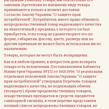
раскрывая упаковку товара, мы обязательно его
заменим. Претензии по внешнему виду товара
принимаются только в момент доставки.
Согласно Закону Украины "О защите прав
потребителей", Потребитель имеет право обменять
непродовольственный товар надлежащего качества
на аналогичный у продавца, у которого он был
приобретен, если товар не удовлетворяет его по
форме, габаритам, фасону, цвету, размеру или по
другим причинам не может быть использован им по
назначению.
Товары, которые не могут быть возвращены:
Как и в любом правиле, в непростом деле возврата
товара есть исключения. Постановлением Кабинета
Министров Украины №172 от 19.03.1994 "О реализации
отдельных положений Закона Украины "О защите
прав потребителей" утвержден Перечень товаров
надлежащего качества, не подлежащих обмену
(возврату). Кроме продовольственных товаров,
лекарственных препаратов и средств, предметов
санитарной гигиены, в этом перечне представлен
полный список непродовольственных товаров, не