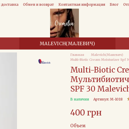
и доставка
Обмен и возврат
Контактная информация
Блог
От
MALEVICH(МАЛЕВИЧ)
Главная
Malevich(Малевич)
Multi-Biotic Cream Moisturizer S
Multi-Biotic Cr
Мультибиотич
SPF 30 Malevic
В наличии
Артикул: М-1018
400 грн
Объем