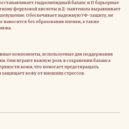
осстанавливает гидролипидный баланс и П барьерные
ргизму феруловой кислоты и Д-пантенола выравнивает
 шелушение. Обеспечивает надежную УФ-защиту, не
о наносится без образования пленки, а также
ияжа.
ивные компоненты, используемые для поддержания
и. Они играют важную роль в сохранении баланса
ерхности кожи, что помогает предотвращать
и защищает кожу от внешних стрессов.