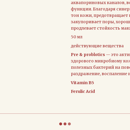
аквапориновых каналов, в
функции. Благодаря сине
тон кожи, предотвращает
закупоривает поры, хорош
продлевает стойкость мак
50 мл
действующие вещества
Pre & problotics
— это акт
здорового микробиому кож
полезных бактерий на пов
раздражение, воспаление 
Vitamin В5
Ferulic Acid