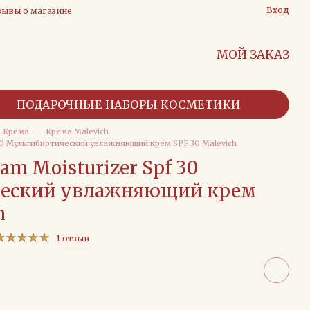
Вход
зывы о магазине
МОЙ ЗАКАЗ
ПОДАРОЧНЫЕ НАБОРЫ КОСМЕТИКИ
Крема
Крема Malevich
pf 30 Мультибиотический увлажняющий крем SPF 30 Malevich
eam Moisturizer Spf 30
еский увлажняющий крем
h
1 отзыв