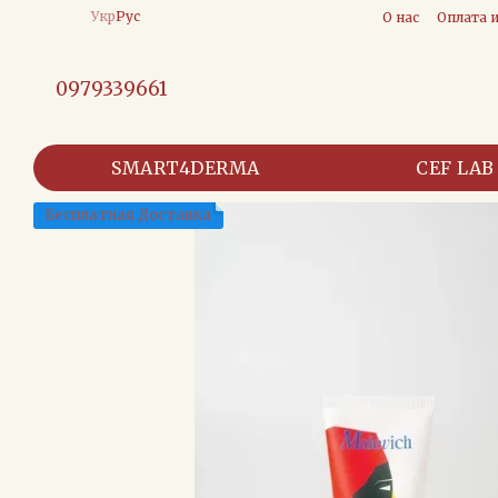
Перейти к основному контенту
Укр
Рус
О нас
Оплата 
0979339661
SMART4DERMA
CEF LAB
Бесплатная Доставка