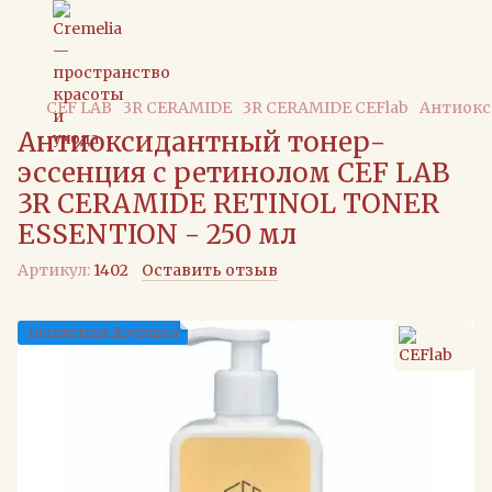
CEF LAB
3R CERAMIDE
3R CERAMIDE CEFlab
Антиокс
Антиоксидантный тонер-
эссенция с ретинолом CEF LAB
3R CERAMIDE RETINOL TONER
ESSENTION - 250 мл
Артикул:
1402
Оставить отзыв
Бесплатная Доставка