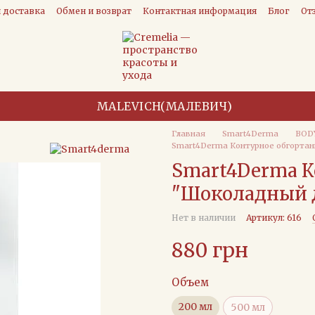
и доставка
Обмен и возврат
Контактная информация
Блог
От
MALEVICH(МАЛЕВИЧ)
Главная
Smart4Derma
BOD
Smart4Derma Контурное обгортан
Smart4Derma К
"Шоколадный д
Нет в наличии
Артикул: 616
880 грн
Объем
200 мл
500 мл