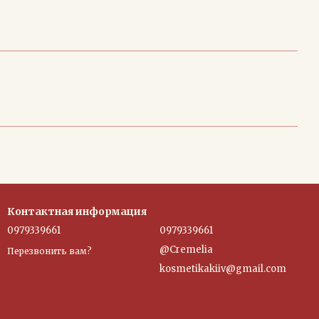
Контактная информация
0979339661
0979339661
@Cremelia
Перезвонить вам?
kosmetikakiiv@gmail.com