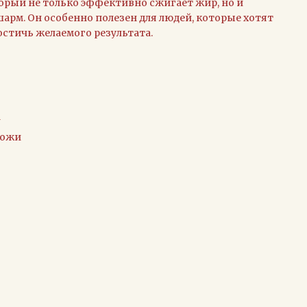
орый не только эффективно сжигает жир, но и
арм. Он особенно полезен для людей, которые хотят
остичь желаемого результата.
а
кожи