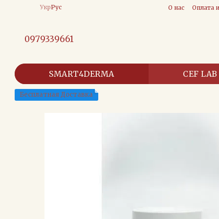
Перейти к основному контенту
Укр
Рус
О нас
Оплата 
0979339661
SMART4DERMA
CEF LAB
Бесплатная Доставка