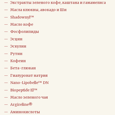
Экстракты зеленого кофе, каштана и гамамелиса
Масла клюквы, авокадо и Ши
Shadownyl™
Масло кофе
Фосфолипиды
Эсцин
Эскулин
Рутин
Кофеин
Бета-глюкан
Гиалуронат натрия
Nano-Lipobelle™ DN
Biopeptide El™
Масло зеленого чая
Argireline®
Аминокислоты