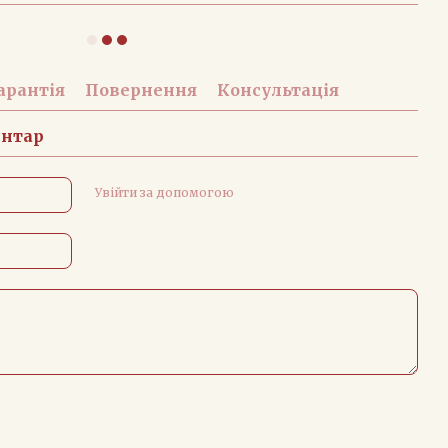
арантія
Повернення
Консультація
ентар
Увійти за допомогою