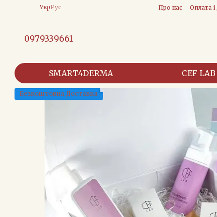
Перейти до основного контенту
Укр
Рус
Про нас
Оплата і
0979339661
SMART4DERMA
CEF LAB
Безкоштовна Доставка