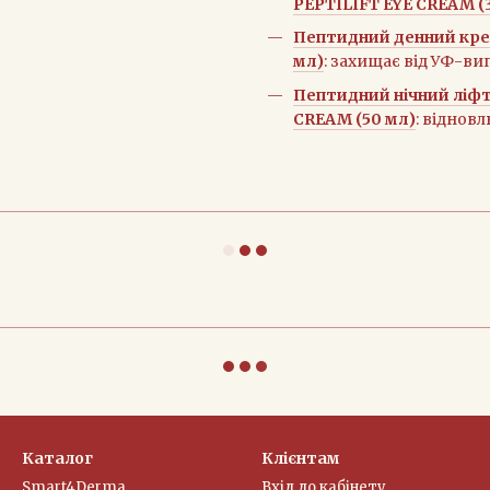
PEPTILIFT EYE CREAM (
Пептидний денний кре
мл)
: захищає від УФ-ви
Пептидний нічний ліф
CREAM (50 мл)
: відновл
Каталог
Клієнтам
Smart4Derma
Вхід до кабінету