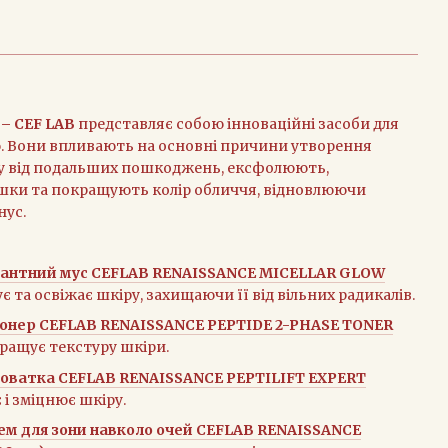
 – CEF LAB
представляє собою інноваційні засоби для
ю. Вони впливають на основні причини утворення
у від подальших пошкоджень, ексфолюють,
шки та покращують колір обличчя, відновлюючи
нус.
антний мус CEFLAB RENAISSANCE MICELLAR GLOW
 та освіжає шкіру, захищаючи її від вільних радикалів.
онер CEFLAB RENAISSANCE PEPTIDE 2-PHASE TONER
кращує текстуру шкіри.
оватка CEFLAB RENAISSANCE PEPTILIFT EXPERT
є і зміцнює шкіру.
ем для зони навколо очей CEFLAB RENAISSANCE