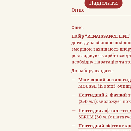
Надіслати
Опис
Опис:
Набір “RENAISSANCE LINE”
догляду за віковою шкіро
зморшок, захищають шкір
розгладжують дрібні змор
необхідну гідратацію та то
До набору входять:
Міцелярний антиоксид
MOUSSE (150 мл)
:
очищує
Пептидний 2-фазний т
(250 мл)
: зволожує і по
Пептидна ліфтинг-сир
SERUM (30 мл)
: підтягу
Пептидний ліфтинг кр