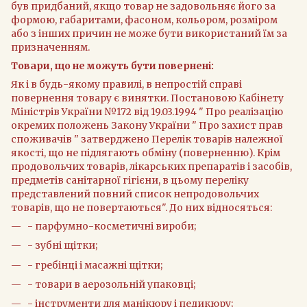
був придбаний, якщо товар не задовольняє його за
формою, габаритами, фасоном, кольором, розміром
або з інших причин не може бути використаний їм за
призначенням.
Товари, що не можуть бути повернені:
Як і в будь-якому правилі, в непростій справі
повернення товару є винятки. Постановою Кабінету
Міністрів України №172 від 19.03.1994 " Про реалізацію
окремих положень Закону України " Про захист прав
споживачів " затверджено Перелік товарів належної
якості, що не підлягають обміну (поверненню). Крім
продовольчих товарів, лікарських препаратів і засобів,
предметів санітарної гігієни, в цьому переліку
представлений повний список непродовольчих
товарів, що не повертаються". До них відносяться:
- парфумно-косметичні вироби;
- зубні щітки;
- гребінці і масажні щітки;
- товари в аерозольній упаковці;
- інструменти для манікюру і педикюру;