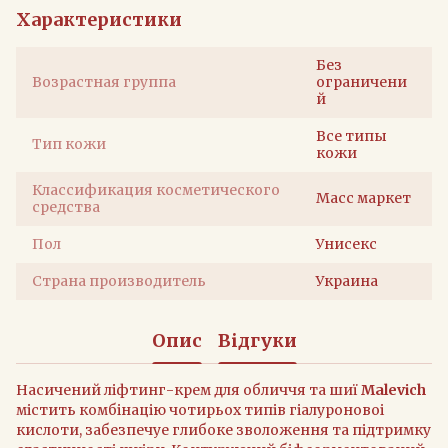
Характеристики
Без
Возрастная группа
ограничени
й
Все типы
Тип кожи
кожи
Классификация косметического
Масс маркет
средства
Пол
Унисекс
Страна производитель
Украина
Опис
Відгуки
Насичений лiфтинг-крем для обличчя та шиї
Malevich
мiстить комбiнацiю чотирьох типiв гiалуроновоi
кислоти, забезпечуе глибоке зволоження та пiдтримку