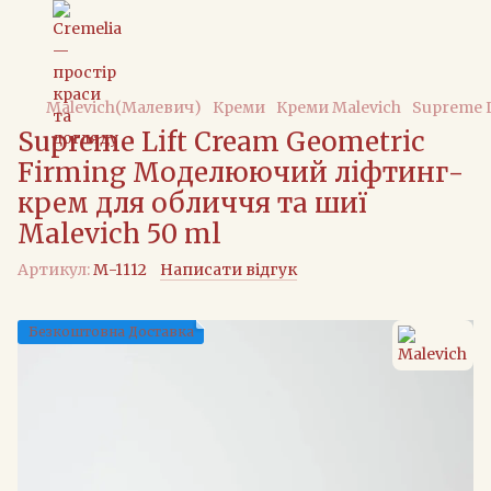
Malevich(Малевич)
Креми
Креми Malevich
Supreme L
Supreme Lift Cream Geometric
Firming Моделюючий лiфтинг-
крем для обличчя та шиї
Malevich 50 ml
Артикул:
М-1112
Написати відгук
Безкоштовна Доставка