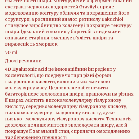
еластичностi шкiри. Контуруючий бiфеорментований
екстракт червоних водоростей Gravityl сприяе
моделюванню контуру обличчя та покращенню його
структури, а рослинний аналог ретинолу Bakuchiol
стимулюе виробництво колагену i покращуе текстуру
шкiри. lдеальний союзник у боротьбi з видимими
ознаками старiння, зменшуе в'ялiсть шкiри та
вираженiсть зморшок
50 ml
Діючі речовини
4D Hyaluronic acid
це iнновацiйний iнгредiент у
косметологii, що поеднуе чотири рiзнi форми
гiалуроновоi кислоти, кожна з яких мае свою
молекулярну масу. Це дозволяе забезпечити
багаторiвневе зволоження шкiри, працюючи на рiзних
iї шарах. Мiстить високомолекулярну гiалуронову
кислоту, середньомолекулярну гiалуронову кислоту,
низькомолекулярну гiалуронову кислоту, дуже
низько- молекулярну гiалуронову кислоту. Технологiя
дозволяе не лише миттево зволожувати шкiру, але й
покращуе iї загальний стан, сприяючи омолодженню
та збереженню пружностi