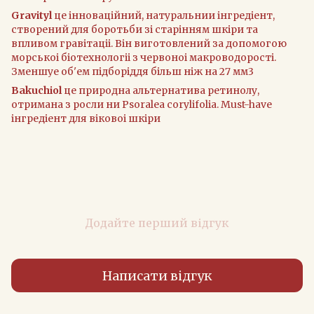
Gravityl
це iнноваційний, натуральнии інгредiент,
створений для боротьби зi старiнням шкiри та
впливом гравiтацii. Вiн виготовлений за допомогою
морськоi бiотехнологii з червоноi макроводоростi.
Зменшуе об'ем пiдборiддя бiльш нiж на 27 мм3
Bakuchiol
це природна альтернатива ретинолу,
отримана з росли ни Psoralea corylifolia. Must-have
iнгредiент для вiковоi шкiри
Додайте перший відгук
Написати відгук