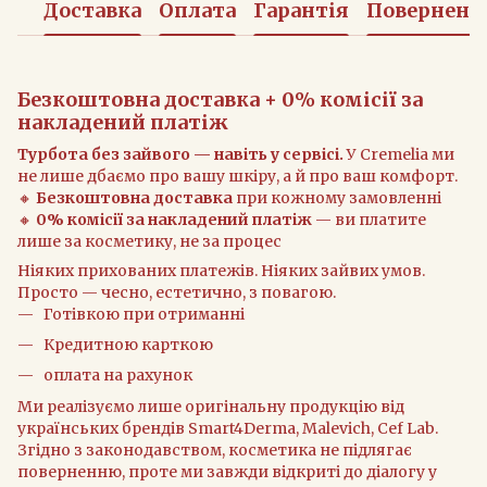
Доставка
Оплата
Гарантія
Поверненн
Безкоштовна доставка + 0% комісії за
накладений платіж
Турбота без зайвого — навіть у сервісі.
У Cremelia ми
не лише дбаємо про вашу шкіру, а й про ваш комфорт.
🔸
Безкоштовна доставка
при кожному замовленні
🔸
0% комісії за накладений платіж
— ви платите
лише за косметику, не за процес
Ніяких прихованих платежів. Ніяких зайвих умов.
Просто — чесно, естетично, з повагою.
Готівкою при отриманні
Кредитною карткою
оплата на рахунок
Ми реалізуємо лише оригінальну продукцію від
українських брендів Smart4Derma, Malevich, Cef Lab.
Згідно з законодавством, косметика не підлягає
поверненню, проте ми завжди відкриті до діалогу у