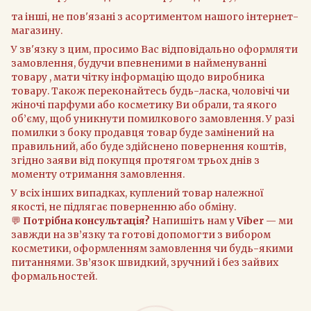
та інші, не пов'язані з асортиментом нашого інтернет-
магазину.
У зв'язку з цим, просимо Вас відповідально оформляти
замовлення, будучи впевненими в найменуванні
товару , мати чітку інформацію щодо виробника
товару. Також переконайтесь будь-ласка, чоловічі чи
жіночі парфуми або косметику Ви обрали, та якого
об’єму, щоб уникнути помилкового замовлення. У разі
помилки з боку продавця товар буде замінений на
правильний, або буде здійснено повернення коштів,
згідно заяви від покупця протягом трьох днів з
моменту отримання замовлення.
У всіх інших випадках, куплений товар належної
якості, не підлягає поверненню або обміну.
💬
Потрібна консультація?
Напишіть нам у
Viber
— ми
завжди на зв’язку та готові допомогти з вибором
косметики, оформленням замовлення чи будь-якими
питаннями. Зв’язок швидкий, зручний і без зайвих
формальностей.