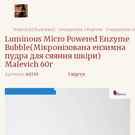
Malevich(Малевич)
Очищення обличчя
Очищення об
Luminous Micro Powered Enzyme
Bubble(Мікронізована ензимна
пудра для сяяння шкіри)
Malevich 60г
Артикул:
м1130
1 відгук
Безкоштовна Доставка