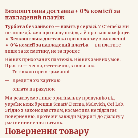
Безкоштовна доставка + 0% комісії за
накладений платіж
Турбота без зайвого — навіть у сервісі.
У Cremelia ми
не лише дбаємо про вашу шкіру, а й про ваш комфорт.
🔸
Безкоштовна доставка
при кожному замовленні
🔸
0% комісії за накладений платіж
— ви платите
лише за косметику, не за процес
Ніяких прихованих платежів. Ніяких зайвих умов.
Просто — чесно, естетично, з повагою.
Готівкою при отриманні
Кредитною карткою
оплата на рахунок
Ми реалізуємо лише оригінальну продукцію від
українських брендів Smart4Derma, Malevich, Cef Lab.
Згідно з законодавством, косметика не підлягає
поверненню, проте ми завжди відкриті до діалогу у
разі виникнення питань.
Повернення товару