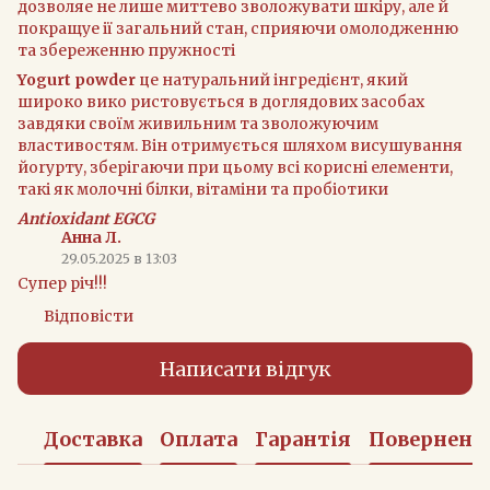
дозволяе не лише миттево зволожувати шкiру, але й
покращуе iї загальний стан, сприяючи омолодженню
та збереженню пружностi
Yogurt powder
це натуральний iнгредiєнт, який
широко вико ристовується в доглядових засобах
завдяки своїм живильним та зволожуючим
властивостям. Вiн отримується шляхом висушування
йоrурту, зберiгаючи при цьому всi кориснi елементи,
такi як молочнi бiлки, вiтамiни та пробiотики
Antioxidant EGCG
Анна Л.
29.05.2025 в 13:03
Супер річ!!!
Відповісти
Написати відгук
Доставка
Оплата
Гарантія
Поверненн