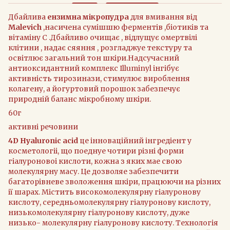
Дбайлива
ензимна мікропудра
для вмивання від
Malevich
,насичена сумішшю ферментів ,біотиків та
вітаміну С .Дбайливо очищає , відлущує омертвілі
клітини , надає сяяння , розгладжуе текстуру та
освітлює загальний тон шкіри.Надсучасний
антиоксидантний комплекс Illuminyl інгібує
активність тирозинази, стимулює вироблення
колагену, а йогуртовий порошок забезпечує
природній баланс мікробному шкіри.
60г
активні речовини
4D Hyaluronic acid
це iнновацiйний iнгредiент у
косметологii, що поеднуе чотири рiзнi форми
гiалуроновоi кислоти, кожна з яких мае свою
молекулярну масу. Це дозволяе забезпечити
багаторiвневе зволоження шкiри, працюючи на рiзних
iї шарах. Мiстить високомолекулярну гiалуронову
кислоту, середньомолекулярну гiалуронову кислоту,
низькомолекулярну гiалуронову кислоту, дуже
низько- молекулярну гiалуронову кислоту. Технологiя