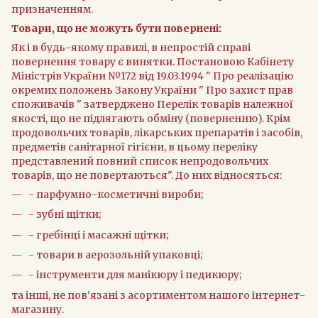
призначенням.
Товари, що не можуть бути повернені:
Як і в будь-якому правилі, в непростій справі
повернення товару є винятки. Постановою Кабінету
Міністрів України №172 від 19.03.1994 " Про реалізацію
окремих положень Закону України " Про захист прав
споживачів " затверджено Перелік товарів належної
якості, що не підлягають обміну (поверненню). Крім
продовольчих товарів, лікарських препаратів і засобів,
предметів санітарної гігієни, в цьому переліку
представлений повний список непродовольчих
товарів, що не повертаються". До них відносяться:
- парфумно-косметичні вироби;
- зубні щітки;
- гребінці і масажні щітки;
- товари в аерозольній упаковці;
- інструменти для манікюру і педикюру;
та інші, не пов'язані з асортиментом нашого інтернет-
магазину.