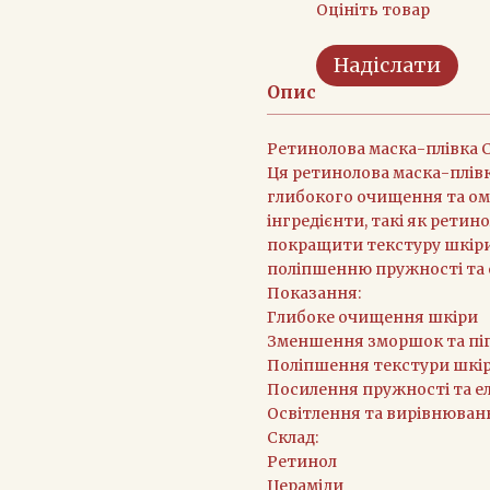
Оцініть товар
Надіслати
Опис
Ретинолова маска-плівка 
Ця ретинолова маска-плівк
глибокого очищення та ом
інгредієнти, такі як рети
покращити текстуру шкіри 
поліпшенню пружності та 
Показання:
Глибоке очищення шкіри
Зменшення зморшок та піг
Поліпшення текстури шкі
Посилення пружності та е
Освітлення та вирівнюван
Склад:
Ретинол
Цераміди