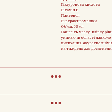
Гіалуронова кислота
Вітамін Е
Пантенол
Екстракт ромашки
Об'єм: 50 мл
Нанесіть маску-плівку рів
уникаючи області навколо о
висихання, акуратно зніміт
на тиждень для досягненн