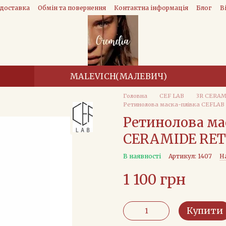
 доставка
Обмін та повернення
Контактна інформація
Блог
В
MALEVICH(МАЛЕВИЧ)
Головна
CEF LAB
3R CERA
Ретинолова маска-плівка CEFLAB
Ретинолова ма
CERAMIDE RETI
В наявності
Артикул: 1407
Н
1 100 грн
Купити