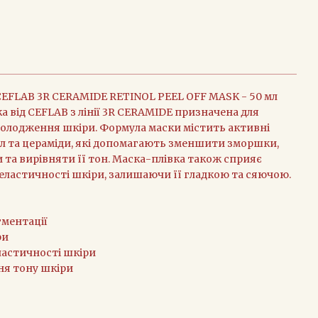
CEFLAB 3R CERAMIDE RETINOL PEEL OFF MASK - 50 мл
а від CEFLAB з лінії 3R CERAMIDE призначена для
олодження шкіри. Формула маски містить активні
нол та цераміди, які допомагають зменшити зморшки,
та вирівняти її тон. Маска-плівка також сприяє
еластичності шкіри, залишаючи її гладкою та сяючою.
ментації
ри
ластичності шкіри
ня тону шкіри