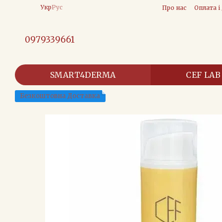
Перейти до основного контенту
Укр
Рус
Про нас
Оплата і
0979339661
SMART4DERMA
CEF LAB
Безкоштовна Доставка