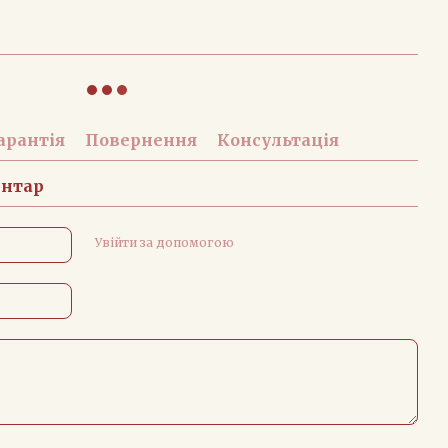
арантія
Повернення
Консультація
ентар
Увійти за допомогою