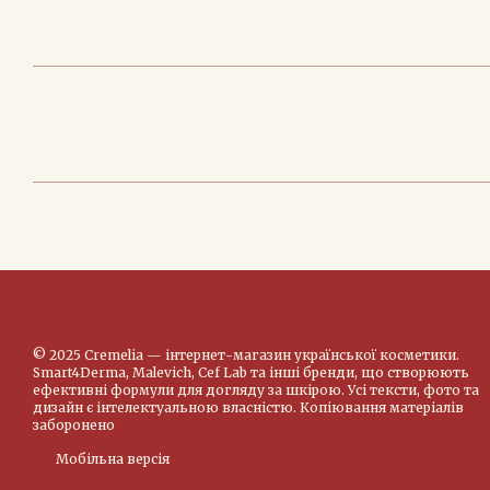
© 2025 Cremelia — інтернет-магазин української косметики.
Smart4Derma, Malevich, Cef Lab та інші бренди, що створюють
ефективні формули для догляду за шкірою. Усі тексти, фото та
дизайн є інтелектуальною власністю. Копіювання матеріалів
заборонено
Мобільна версія