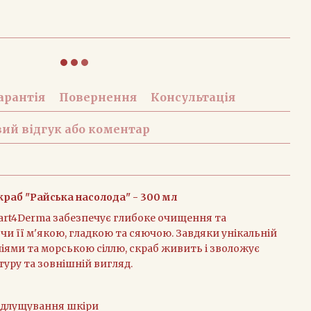
арантія
Повернення
Консультація
ий відгук або коментар
краб "Райська насолода" - 300 мл
art4Derma забезпечує глибоке очищення та
чи її м'якою, гладкою та сяючою. Завдяки унікальній
іями та морською сіллю, скраб живить і зволожує
туру та зовнішній вигляд.
ідлущування шкіри