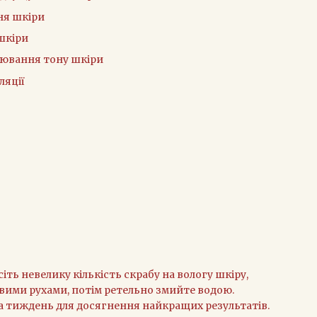
ня шкіри
шкіри
нювання тону шкіри
ляції
іть невелику кількість скрабу на вологу шкіру,
вими рухами, потім ретельно змийте водою.
а тиждень для досягнення найкращих результатів.