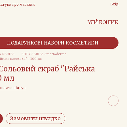
Вхід
ідгуки про магазин
МІЙ КОШИК
ПОДАРУНКОВІ НАБОРИ КОСМЕТИКИ
Y SERIES
BODY SERIES Smart4derma
йська насолода" - 300 мл
Сольовий скраб "Райська
0 мл
писати відгук
Замовити швидко