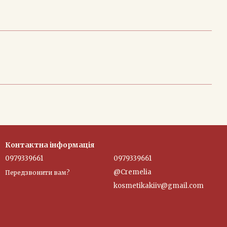
Контактна інформація
0979339661
0979339661
@Cremelia
Передзвонити вам?
kosmetikakiiv@gmail.com