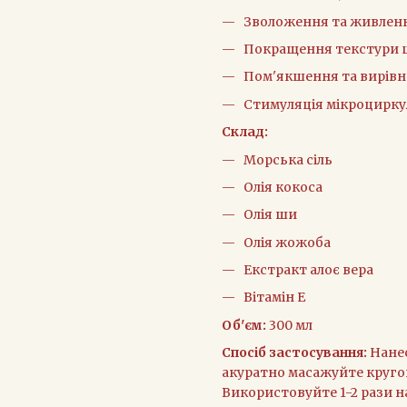
Зволоження та живлен
Покращення текстури 
Пом'якшення та вирів
Стимуляція мікроцирку
Склад:
Морська сіль
Олія кокоса
Олія ши
Олія жожоба
Екстракт алоє вера
Вітамін Е
Об'єм:
300 мл
Спосіб застосування:
Нанес
акуратно масажуйте круго
Використовуйте 1-2 рази н