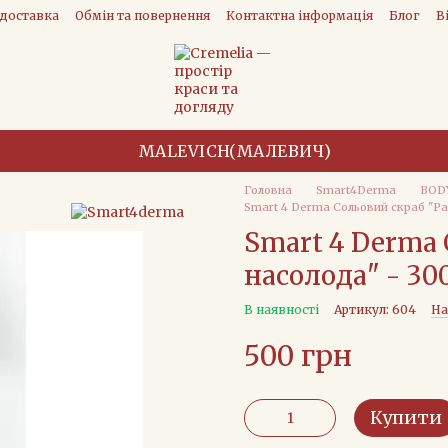
 доставка
Обмін та повернення
Контактна інформація
Блог
В
MALEVICH(МАЛЕВИЧ)
Головна
Smart4Derma
BOD
Smart 4 Derma Сольовий скраб "Ра
Smart 4 Derma 
насолода" - 30
В наявності
Артикул: 604
На
500 грн
Купити