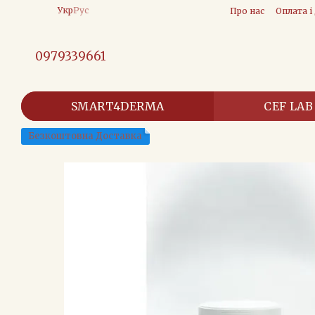
Перейти до основного контенту
Укр
Рус
Про нас
Оплата і
0979339661
SMART4DERMA
CEF LAB
Безкоштовна Доставка