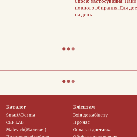
Спосіб застосування:
Нанос
повного вбирання. Для до
на день
Каталог
Клієнтам
Smart4Derma
Вхід до кабінету
CEF LAB
Про нас
Malevich(Малевич)
Оплата і доставка