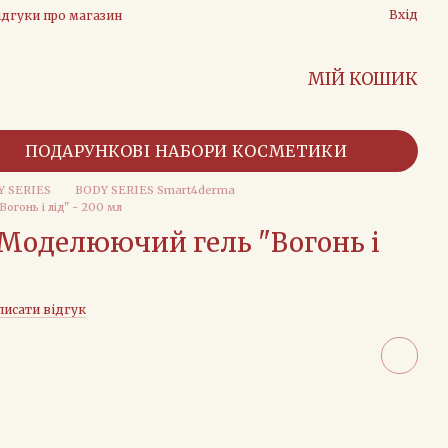
Вхід
ідгуки про магазин
МІЙ КОШИК
ПОДАРУНКОВІ НАБОРИ КОСМЕТИКИ
Y SERIES
BODY SERIES Smart4derma
гонь і лід" - 200 мл
 Моделюючий гель "Вогонь і
писати відгук