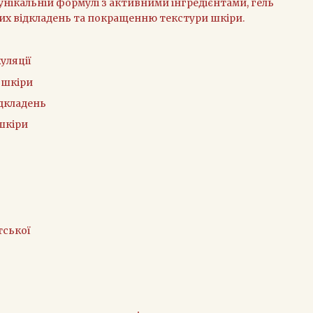
унікальній формулі з активними інгредієнтами, гель
х відкладень та покращенню текстури шкіри.
уляції
 шкіри
дкладень
шкіри
тської