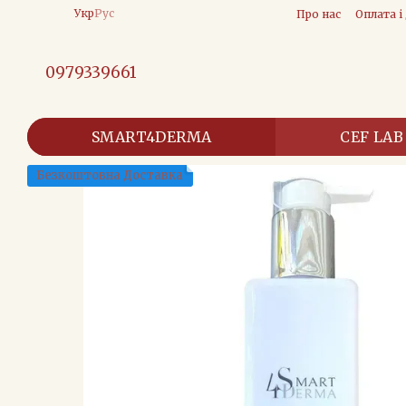
Перейти до основного контенту
Укр
Рус
Про нас
Оплата і
0979339661
SMART4DERMA
CEF LAB
Безкоштовна Доставка