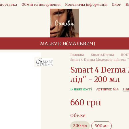
 доставка
Обмін та повернення
Контактна інформація
Блог
В
MALEVICH(МАЛЕВИЧ)
Головна
Smart4Derma
BOD
Smart 4 Derma Моделюючий гель "Во
Smart 4 Derma
лід" - 200 мл
В наявності
Артикул: 614
На
660 грн
Объем
200 мл
500 мл