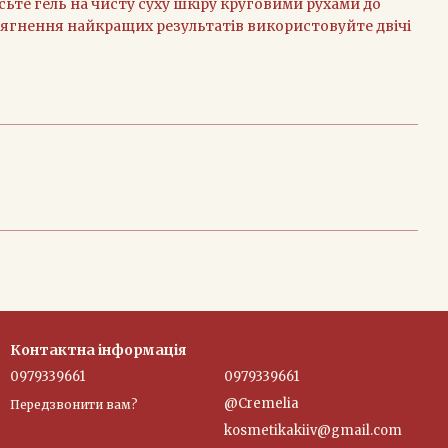
ьте гель на чисту суху шкіру круговими рухами до
сягнення найкращих результатів використовуйте двічі
Контактна інформація
0979339661
0979339661
@Cremelia
Передзвонити вам?
kosmetikakiiv@gmail.com