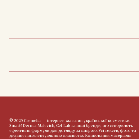
© 2025 Cremelia — інтернет-магазин української косметики.
Smart4Derma, Malevich, Cef Lab та інші бренди, що створюють
ефективні формули для догляду за шкірою. Усі тексти, фото та
дизайн є інтелектуальною власністю. Копіювання матеріалів