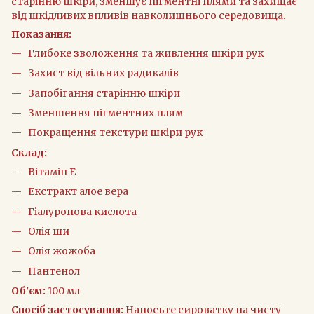
старінню шкіри, зменшує пігментні плями та захищає
від шкідливих впливів навколишнього середовища.
Показання:
Глибоке зволоження та живлення шкіри рук
Захист від вільних радикалів
Запобігання старінню шкіри
Зменшення пігментних плям
Покращення текстури шкіри рук
Склад:
Вітамін Е
Екстракт алое вера
Гіалуронова кислота
Олія ши
Олія жожоба
Пантенол
Об'єм:
100 мл
Спосіб застосування:
Наносьте сироватку на чисту