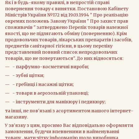
Як і в будь-якому правилі, в непростій справі
повернення товару є винятки. Постановою Кабінету
Міністрів України №172 від 19.03.1994 " Про реалізацію
окремих положень Закону України " Про захист прав
споживачів " затверджено Перелік товарів належної
якості, що не підлягають обміну (поверненню). Крім
продовольчих товарів, лікарських препаратів і засобів,
предметів санітарної гігієни, в цьому переліку
представлений повний список непродовольчих
товарів, що не повертаються". До них відносяться:
- парфумно-косметичні вироби;
- зубні щітки;
- гребінці і масажні щітки;
- товари в аерозольній упаковці;
- інструменти для манікюру і педикюру;
та інші, не пов'язані з асортиментом нашого інтернет-
магазину.
У зв'язку з цим, просимо Вас відповідально оформляти
замовлення, будучи впевненими в найменуванні
товару , мати чітку інформацію щодо виробника