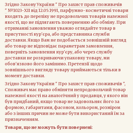
Згідно
Закону України " Про захист прав споживачів
"
№1023-XII від 12.05.1991, парфумно-косметичні товари
входять до переліку не продовольчих товарів належної
якості, що не підлягають поверненню або обміну. При
отриманні замовлення уважно оглядайте товар в
присутності кур'єра, або представника служби
доставки. Якщо Вам не подобається зовнішній вигляд
або товар не відповідає параметрам замовлення,
поверніть замовлення кур'єру, або через службу
доставки не розкриваючи упаковку товару, ми
обов'язково його замінимо. Претензії щодо
зовнішнього вигляду товару приймаються тільки в
момент доставки.
Згідно Закону України " Про захист прав споживачів ",
Споживач має право обміняти непродовольчий товар
належної якості на аналогічний у продавця, у якого він
був придбаний, якщо товар не задовольняє його за
формою, габаритами, фасоном, кольором, розміром
або з інших причин не може бути використаний їм за
призначенням.
Товари, що не можуть бути повернені: