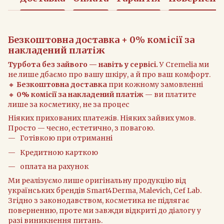
Безкоштовна доставка + 0% комісії за
накладений платіж
Турбота без зайвого — навіть у сервісі.
У Cremelia ми
не лише дбаємо про вашу шкіру, а й про ваш комфорт.
🔸
Безкоштовна доставка
при кожному замовленні
🔸
0% комісії за накладений платіж
— ви платите
лише за косметику, не за процес
Ніяких прихованих платежів. Ніяких зайвих умов.
Просто — чесно, естетично, з повагою.
Готівкою при отриманні
Кредитною карткою
оплата на рахунок
Ми реалізуємо лише оригінальну продукцію від
українських брендів Smart4Derma, Malevich, Cef Lab.
Згідно з законодавством, косметика не підлягає
поверненню, проте ми завжди відкриті до діалогу у
разі виникнення питань.