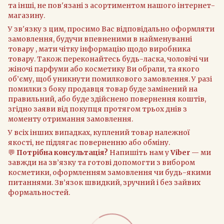
та інші, не пов'язані з асортиментом нашого інтернет-
магазину.
У зв'язку з цим, просимо Вас відповідально оформляти
замовлення, будучи впевненими в найменуванні
товару , мати чітку інформацію щодо виробника
товару. Також переконайтесь будь-ласка, чоловічі чи
жіночі парфуми або косметику Ви обрали, та якого
об’єму, щоб уникнути помилкового замовлення. У разі
помилки з боку продавця товар буде замінений на
правильний, або буде здійснено повернення коштів,
згідно заяви від покупця протягом трьох днів з
моменту отримання замовлення.
У всіх інших випадках, куплений товар належної
якості, не підлягає поверненню або обміну.
💬
Потрібна консультація?
Напишіть нам у
Viber
— ми
завжди на зв’язку та готові допомогти з вибором
косметики, оформленням замовлення чи будь-якими
питаннями. Зв’язок швидкий, зручний і без зайвих
формальностей.