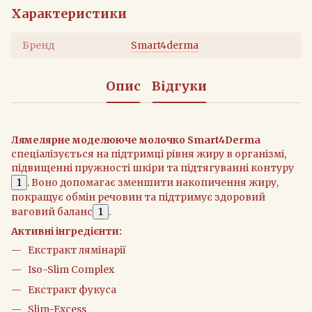
Характеристики
Бренд
Smart4derma
Опис
Відгуки
Лямелярне моделююче молочко Smart4Derma
спеціалізується на підтримці рівня жиру в організмі,
підвищенні пружності шкіри та підтягуванні контуру
1
. Воно допомагає зменшити накопичення жиру,
покращує обмін речовин та підтримує здоровий
ваговий баланс
1
.
Активні інгредієнти:
Екстракт лямінарії
Iso-Slim Complex
Екстракт фукуса
Slim-Excess