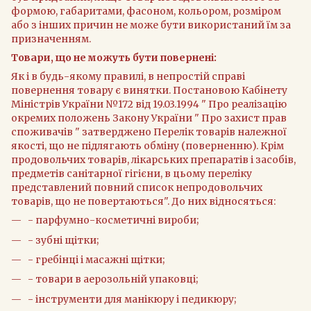
формою, габаритами, фасоном, кольором, розміром
або з інших причин не може бути використаний їм за
призначенням.
Товари, що не можуть бути повернені:
Як і в будь-якому правилі, в непростій справі
повернення товару є винятки. Постановою Кабінету
Міністрів України №172 від 19.03.1994 " Про реалізацію
окремих положень Закону України " Про захист прав
споживачів " затверджено Перелік товарів належної
якості, що не підлягають обміну (поверненню). Крім
продовольчих товарів, лікарських препаратів і засобів,
предметів санітарної гігієни, в цьому переліку
представлений повний список непродовольчих
товарів, що не повертаються". До них відносяться:
- парфумно-косметичні вироби;
- зубні щітки;
- гребінці і масажні щітки;
- товари в аерозольній упаковці;
- інструменти для манікюру і педикюру;