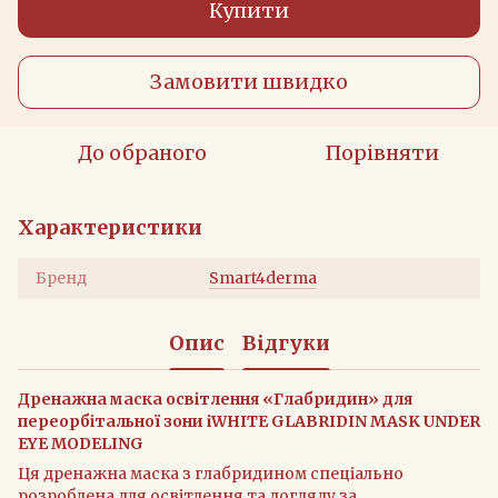
Купити
Замовити швидко
До обраного
Порівняти
Характеристики
Бренд
Smart4derma
Опис
Відгуки
Дренажна маска освітлення «Глабридин» для
переорбітальної зони iWHITE GLABRIDIN MASK UNDER
EYE MODELING
Ця дренажна маска з глабридином спеціально
розроблена для освітлення та догляду за