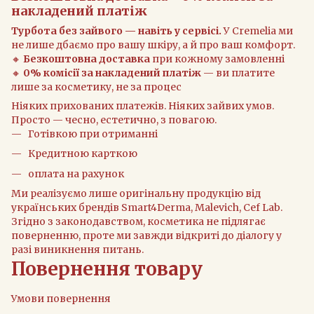
накладений платіж
Турбота без зайвого — навіть у сервісі.
У Cremelia ми
не лише дбаємо про вашу шкіру, а й про ваш комфорт.
🔸
Безкоштовна доставка
при кожному замовленні
🔸
0% комісії за накладений платіж
— ви платите
лише за косметику, не за процес
Ніяких прихованих платежів. Ніяких зайвих умов.
Просто — чесно, естетично, з повагою.
Готівкою при отриманні
Кредитною карткою
оплата на рахунок
Ми реалізуємо лише оригінальну продукцію від
українських брендів Smart4Derma, Malevich, Cef Lab.
Згідно з законодавством, косметика не підлягає
поверненню, проте ми завжди відкриті до діалогу у
разі виникнення питань.
Повернення товару
Умови повернення