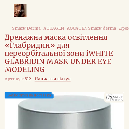
Smart4Derma
AQUAGEN
AQUAGEN Smart4derma
Дрен
Дренажна маска освітлення
«Глабридин» для
переорбітальної зони iWHITE
GLABRIDIN MASK UNDER EYE
MODELING
Артикул:
512
Написати відгук
Безкоштовна Доставка