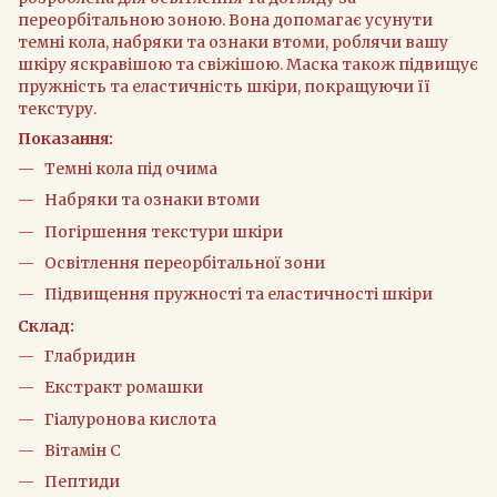
переорбітальною зоною. Вона допомагає усунути
темні кола, набряки та ознаки втоми, роблячи вашу
шкіру яскравішою та свіжішою. Маска також підвищує
пружність та еластичність шкіри, покращуючи її
текстуру.
Показання:
Темні кола під очима
Набряки та ознаки втоми
Погіршення текстури шкіри
Освітлення переорбітальної зони
Підвищення пружності та еластичності шкіри
Склад:
Глабридин
Екстракт ромашки
Гіалуронова кислота
Вітамін С
Пептиди