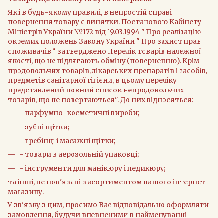
Як і в будь-якому правилі, в непростій справі
повернення товару є винятки. Постановою Кабінету
Міністрів України №172 від 19.03.1994 " Про реалізацію
окремих положень Закону України " Про захист прав
споживачів " затверджено Перелік товарів належної
якості, що не підлягають обміну (поверненню). Крім
продовольчих товарів, лікарських препаратів і засобів,
предметів санітарної гігієни, в цьому переліку
представлений повний список непродовольчих
товарів, що не повертаються". До них відносяться:
- парфумно-косметичні вироби;
- зубні щітки;
- гребінці і масажні щітки;
- товари в аерозольній упаковці;
- інструменти для манікюру і педикюру;
та інші, не пов'язані з асортиментом нашого інтернет-
магазину.
У зв'язку з цим, просимо Вас відповідально оформляти
замовлення, будучи впевненими в найменуванні