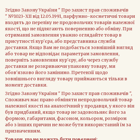
Згідно
Закону України " Про захист прав споживачів
"
№1023-XII від 12.05.1991, парфумно-косметичні товари
входять до переліку не продовольчих товарів належної
якості, що не підлягають поверненню або обміну. При
отриманні замовлення уважно оглядайте товар в
присутності кур'єра, або представника служби
доставки. Якщо Вам не подобається зовнішній вигляд
або товар не відповідає параметрам замовлення,
поверніть замовлення кур'єру, або через службу
доставки не розкриваючи упаковку товару, ми
обов'язково його замінимо. Претензії щодо
зовнішнього вигляду товару приймаються тільки в
момент доставки.
Згідно Закону України " Про захист прав споживачів ",
Споживач має право обміняти непродовольчий товар
належної якості на аналогічний у продавця, у якого він
був придбаний, якщо товар не задовольняє його за
формою, габаритами, фасоном, кольором, розміром
або з інших причин не може бути використаний їм за
призначенням.
Товари, що не можуть бути повернені: